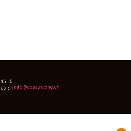
 45 15
info@coastracing.ch
 62 51