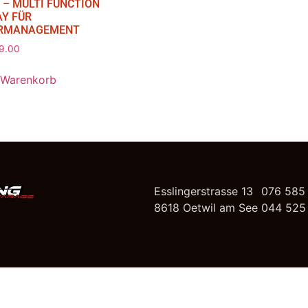
 – MULTI FUNCTION
AY FÜR
RMANAGEMENT
9.00
 Warenkorb
Esslingerstrasse 13
076 585
8618 Oetwil am See
044 525