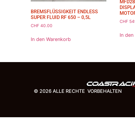
MFD28
DISPL
BREMSFLÜSSIGKEIT ENDLESS
MOTO
SUPER FLUID RF 650 – 0,5L
CHF
54
CHF
40.00
In den
In den Warenkorb
© 2026 ALLE RECHTE VORBEHALTEN